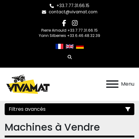
+33.7.77.31.66.15
contact@vivamat.com
facebook
instagram
Pierre Arnould +33.7.77.31.66.15
Yann Silberreis +33.6.46.48.32.39
Rechercher
Menu
Filtres avancés
Machines à Vendre
Catégorie