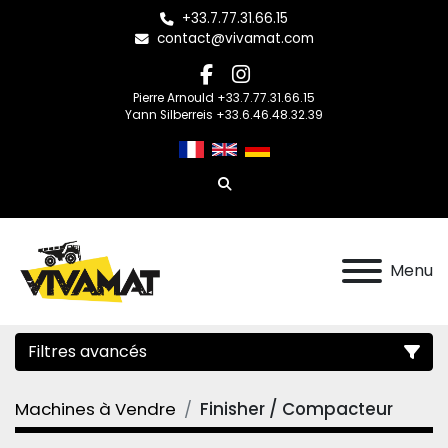
+33.7.77.31.66.15
contact@vivamat.com
facebook
instagram
Pierre Arnould +33.7.77.31.66.15
Yann Silberreis +33.6.46.48.32.39
Rechercher
Menu
Filtres avancés
Machines à Vendre
Finisher / Compacteur
Catégorie