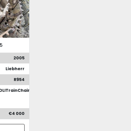
05
2005
Liebherr
R954
DLITrainChain
€4 000