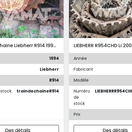
Train de chaine Liebherr R914 1994 compatible Liebherr R914/CAT 318 et 320/Komatsu P180
LIEBHERR R954CHD Li 20
1994
Année
Liebherr
Fabricant
R914
Modèle
stock
traindechaineR914
Numéro
LIEBHERRR954CH
de
stock
Prix
Des détails
Des détails