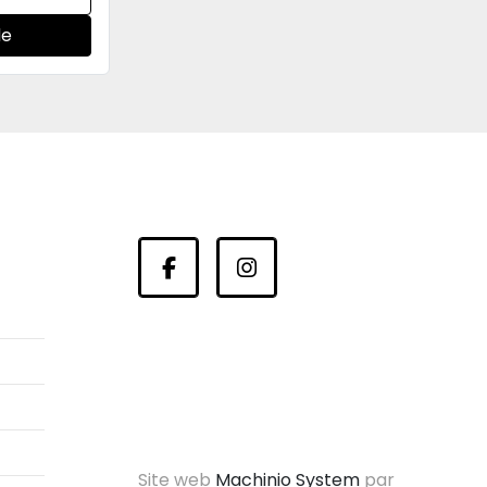
de
facebook
instagram
Site web
Machinio System
par