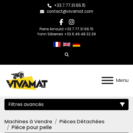
+33.7.77.31.66.15
contact@vivamat.com
facebook
instagram
Pierre Arnould +33.7.77.31.66.15
Yann Silberreis +33.6.46.48.32.39
Rechercher
Menu
Filtres avancés
Machines à Vendre
Pièces Détachées
Catégorie
Pièce pour pelle