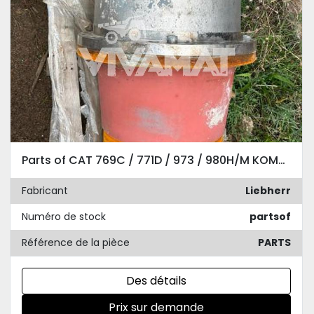
Parts of CAT 769C / 771D / 973 / 980H/M KOMATSU HD985 / LIEBHERR A914/ A922 / R954CHD Li / TEREX
Fabricant
Liebherr
Numéro de stock
partsof
Référence de la pièce
PARTS
Des détails
Prix sur demande