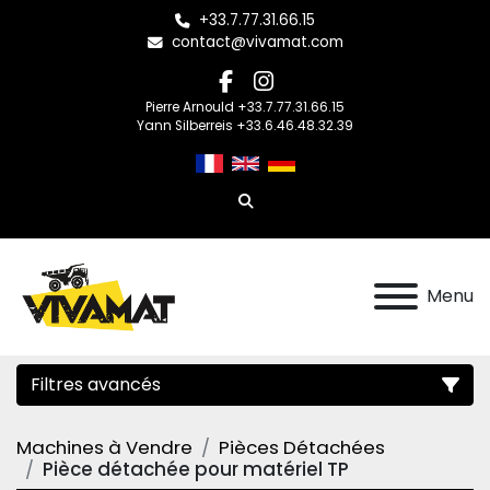
+33.7.77.31.66.15
contact@vivamat.com
facebook
instagram
Pierre Arnould +33.7.77.31.66.15
Yann Silberreis +33.6.46.48.32.39
Rechercher
Menu
Filtres avancés
Machines à Vendre
Pièces Détachées
Catégorie
Pièce détachée pour matériel TP