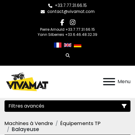
+33.7.77.31.66.15
contact@vivamat.com
facebook
instagram
Pierre Arnould +33.7.77.31.66.15
Yann Silberreis +33.6.46.48.32.39
Rechercher
Menu
Filtres avancés
Machines à Vendre
Équipements TP
Catégorie
Balayeuse