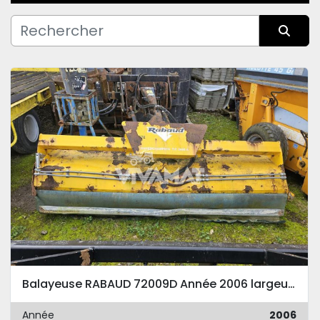
Fabricant
Trier par
Condition
Balayeuse RABAUD 72009D Année 2006 largeur 250cm anciennement sur CAT442
Année
2006