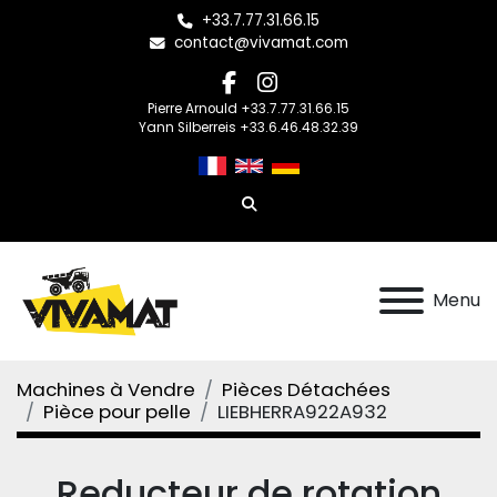
+33.7.77.31.66.15
contact@vivamat.com
facebook
instagram
Pierre Arnould +33.7.77.31.66.15
Yann Silberreis +33.6.46.48.32.39
Rechercher
Menu
Machines à Vendre
Pièces Détachées
Pièce pour pelle
LIEBHERRA922A932
Reducteur de rotation