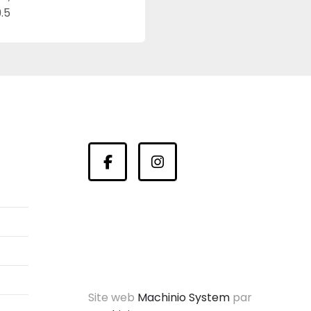
.5
facebook
instagram
Site web
Machinio System
par