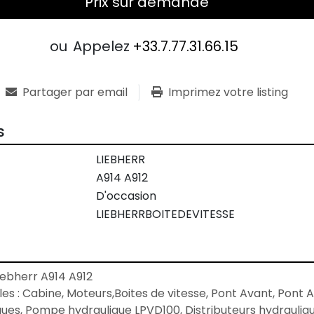
Prix sur demande
ou
Appelez
+33.7.77.31.66.15
Partager par email
Imprimez votre listing
s
LIEBHERR
A914 A912
D'occasion
LIEBHERRBOITEDEVITESSE
iebherr A914 A912

es : Cabine, Moteurs,Boites de vitesse, Pont Avant, Pont A
iques, Pompe hydraulique LPVD100, Distributeurs hydrauliqu