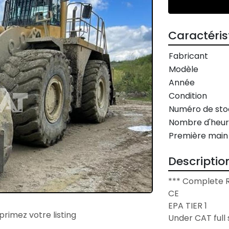
Caractéris
Fabricant
Modèle
Année
Condition
Numéro de sto
Nombre d'heur
Première main
Descriptio
*** Complete Re
CE

EPA TIER 1

primez votre listing
Under CAT full