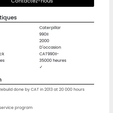
Contactez-nous
tiques
Caterpillar
990II
2000
D'occasion
ck
CAT990II-
es
35000 heures
✓
n
build done by CAT in 2013 at 20 000 hours

 service program