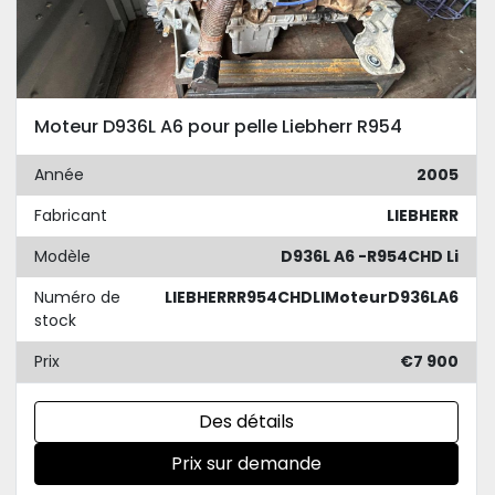
Moteur D936L A6 pour pelle Liebherr R954
Année
2005
Fabricant
LIEBHERR
Modèle
D936L A6 -R954CHD Li
Numéro de
LIEBHERRR954CHDLIMoteurD936LA6
stock
Prix
€7 900
Des détails
Prix sur demande