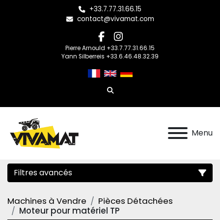
+33.7.77.31.66.15
contact@vivamat.com
facebook
instagram
Pierre Arnould +33.7.77.31.66.15
Yann Silberreis +33.6.46.48.32.39
Rechercher
Menu
Filtres avancés
Machines à Vendre
Pièces Détachées
Catégorie
Moteur pour matériel TP