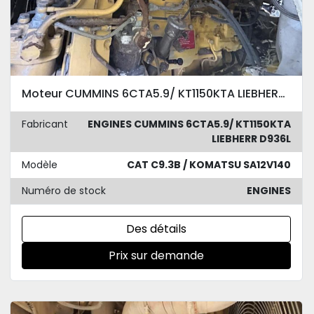
Moteur CUMMINS 6CTA5.9/ KT1150KTA LIEBHERR D936L CAT C9.3B / KOMATSU SA12V140
Fabricant
ENGINES CUMMINS 6CTA5.9/ KT1150KTA
LIEBHERR D936L
Modèle
CAT C9.3B / KOMATSU SA12V140
Numéro de stock
ENGINES
Des détails
Prix sur demande