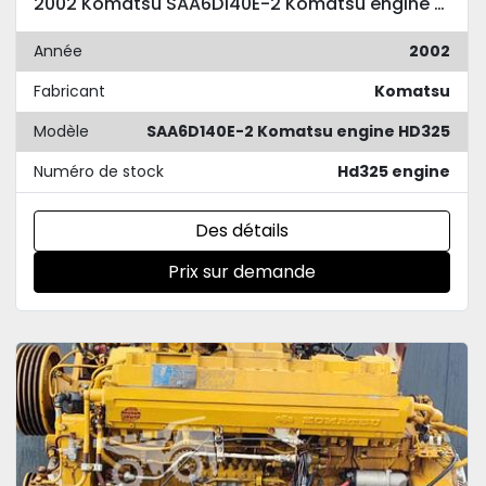
2002 Komatsu SAA6D140E-2 Komatsu engine HD325
Année
2002
Fabricant
Komatsu
Modèle
SAA6D140E-2 Komatsu engine HD325
Numéro de stock
Hd325 engine
Des détails
Prix sur demande