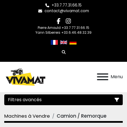
+33.7.77.31.66.15
contact@vivamat.com
facebook
instagram
Pierre Arnould +33.7.77.31.66.15
Yann Silberreis +33.6.46.48.32.39
Rechercher
Menu
Filtres avancés
Machines à Vendre
Camion / Remorque
Catégorie