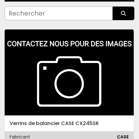
Fabricant
Trier par
Condition
Verrins de balancier CASE CX245SR
Fabricant
CASE