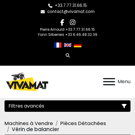
+33.7.77.31.66.15
contact@vivamat.com
facebook
instagram
Pierre Arnould +33.7.77.31.66.15
Yann Silberreis +33.6.46.48.32.39
Rechercher
Menu
Filtres avancés
Machines à Vendre
Pièces Détachées
Catégorie
Vérin de balancier