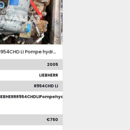
LIEBHERR R954CHD Li Pompe hydraulique de moteur
2005
LIEBHERR
R954CHD Li
IEBHERRR954CHDLIPompehydrauliqueMoteur
€750