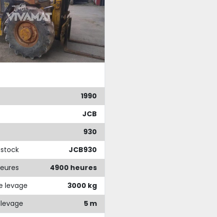
1990
JCB
930
stock
JCB930
eures
4900 heures
e levage
3000 kg
 levage
5 m