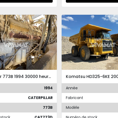
Caterpillar 773B 1994 30000 heures
Komatsu HD325-6KE 20
1994
Année
CATERPILLAR
Fabricant
773B
Modèle
stock
CAT773D
Numéro de stock