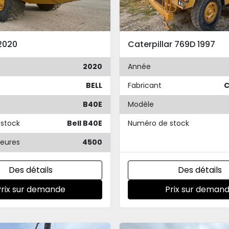
 2020
Caterpillar 769D 1997
2020
Année
BELL
Fabricant
C
B40E
Modèle
stock
Bell B40E
Numéro de stock
eures
4500
Des détails
Des détails
Prix sur demande
Prix sur deman