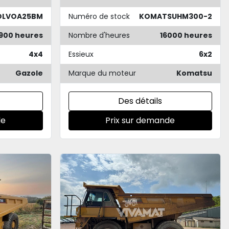
OLVOA25BM
Numéro de stock
KOMATSUHM300-2
900 heures
Nombre d'heures
16000 heures
4x4
Essieux
6x2
Gazole
Marque du moteur
Komatsu
Des détails
de
Prix sur demande