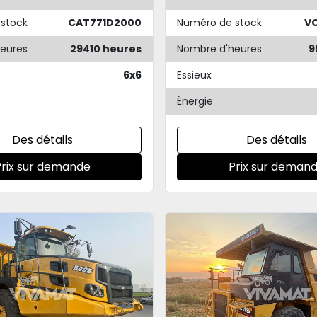
stock
CAT771D2000
Numéro de stock
V
eures
29410 heures
Nombre d'heures
9
6x6
Essieux
Énergie
Des détails
Des détails
Prix sur demande
Prix sur deman