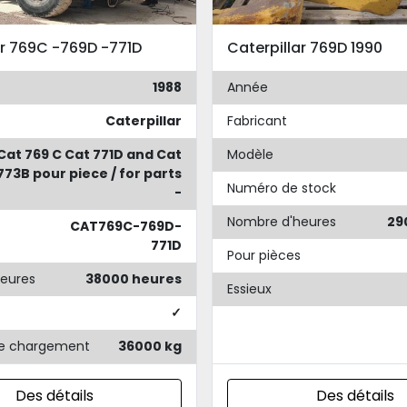
ar 769C -769D -771D
Caterpillar 769D 1990
1988
Année
Caterpillar
Fabricant
Cat 769 C Cat 771D and Cat
Modèle
773B pour piece / for parts
Numéro de stock
-
Nombre d'heures
29
CAT769C-769D-
771D
Pour pièces
eures
38000 heures
Essieux
✓
de chargement
36000 kg
Des détails
Des détails