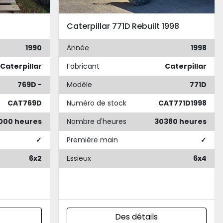
Caterpillar 771D Rebuilt 1998
1990
Année
1998
Caterpillar
Fabricant
Caterpillar
769D -
Modèle
771D
CAT769D
Numéro de stock
CAT771D1998
000 heures
Nombre d'heures
30380 heures
✓
Première main
✓
6x2
Essieux
6x4
Des détails