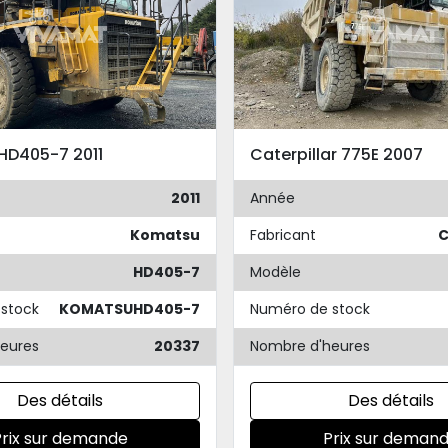
HD405-7 2011
Caterpillar 775E 2007
2011
Année
Komatsu
Fabricant
C
HD405-7
Modèle
stock
KOMATSUHD405-7
Numéro de stock
eures
20337
Nombre d'heures
Des détails
Des détails
Prix sur demande
Prix sur deman