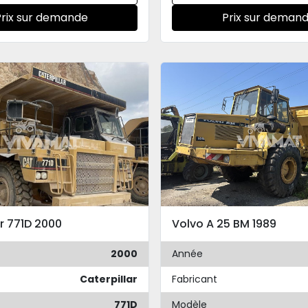
Prix sur demande
Prix sur deman
ar 771D 2000
Volvo A 25 BM 1989
2000
Année
Caterpillar
Fabricant
771D
Modèle