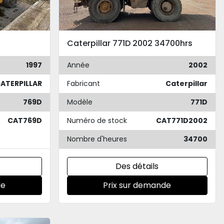
Caterpillar 771D 2002 34700hrs
1997
Année
2002
ATERPILLAR
Fabricant
Caterpillar
769D
Modèle
771D
CAT769D
Numéro de stock
CAT771D2002
Nombre d'heures
34700
Des détails
de
Prix sur demande