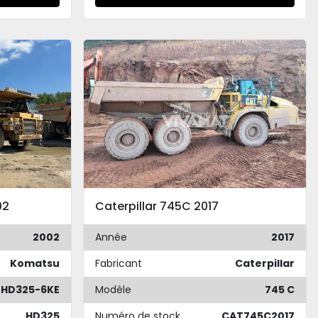
02
Caterpillar 745C 2017
2002
Année
2017
Komatsu
Fabricant
Caterpillar
HD325-6KE
Modèle
745 C
HD325
Numéro de stock
CAT745C2017