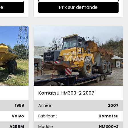
de
Prix sur demande
Komatsu HM300-2 2007
1989
Année
2007
Volvo
Fabricant
Komatsu
A25BM
Modèle
HM300-2