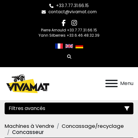
+33.7.77.31.66.15
contact@vivamat.com
facebook
instagram
Pierre Arnould +33.7.77.31.66.15
Yann Silberreis +33.6.46.48.32.39
Rechercher
Menu
Filtres avancés
Machines à Vendre
Concassage/recyclage
Catégorie
Concasseur