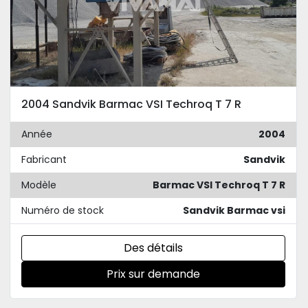
2004 Sandvik Barmac VSI Techroq T 7 R
Année
2004
Fabricant
Sandvik
Modèle
Barmac VSI Techroq T 7 R
Numéro de stock
Sandvik Barmac vsi
Des détails
Prix sur demande