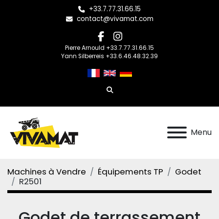
+33.7.77.31.66.15
contact@vivamat.com
facebook
instagram
Pierre Arnould +33.7.77.31.66.15
Yann Silberreis +33.6.46.48.32.39
Rechercher
Menu
Machines à Vendre
Équipements TP
Godet
R2501
Godet de terrassement