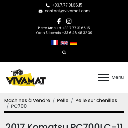
+33.7.77.31.66.15
contact@vivamat.com
facebook
instagram
Pierre Arnould +33.7.77.31.66.15
Yann Silberreis +33.6.46.48.32.39
Rechercher
Menu
Machines à Vendre
Pelle
Pelle sur chenilles
PC700
2017 Komatsu PC700LC-11