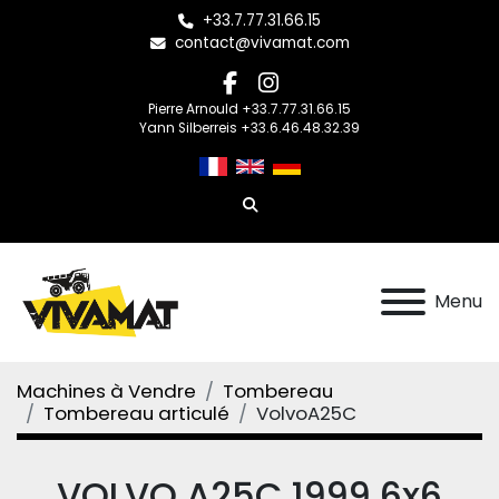
+33.7.77.31.66.15
contact@vivamat.com
facebook
instagram
Pierre Arnould +33.7.77.31.66.15
Yann Silberreis +33.6.46.48.32.39
Rechercher
Menu
Machines à Vendre
Tombereau
Tombereau articulé
VolvoA25C
VOLVO A25C 1999 6x6