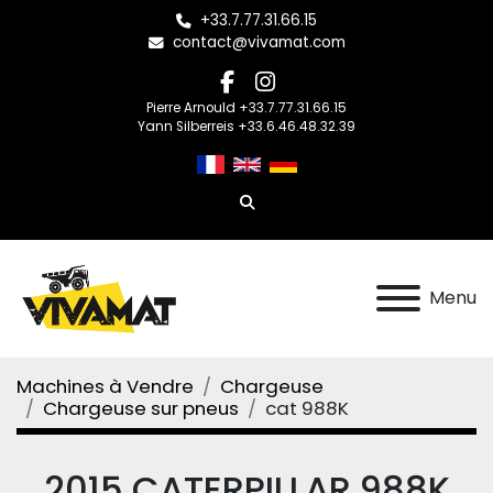
+33.7.77.31.66.15
contact@vivamat.com
facebook
instagram
Pierre Arnould +33.7.77.31.66.15
Yann Silberreis +33.6.46.48.32.39
Rechercher
Menu
Machines à Vendre
Chargeuse
Chargeuse sur pneus
cat 988K
2015 CATERPILLAR 988K