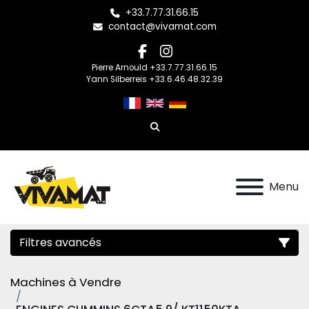
+33.7.77.31.66.15
contact@vivamat.com
facebook
instagram
Pierre Arnould +33.7.77.31.66.15
Yann Silberreis +33.6.46.48.32.39
Rechercher
Menu
Filtres avancés
Machines à Vendre
Catégorie