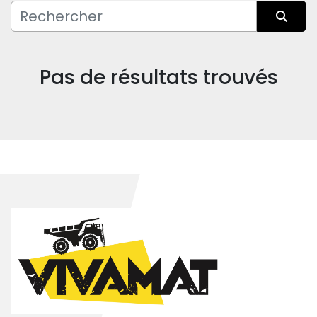
Fabricant
Trier par
Pas de résultats trouvés
Condition