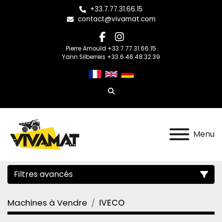
+33.7.77.31.66.15
contact@vivamat.com
facebook
instagram
Pierre Arnould +33.7.77.31.66.15
Yann Silberreis +33.6.46.48.32.39
Rechercher
Menu
Filtres avancés
Machines à Vendre
IVECO
Catégorie