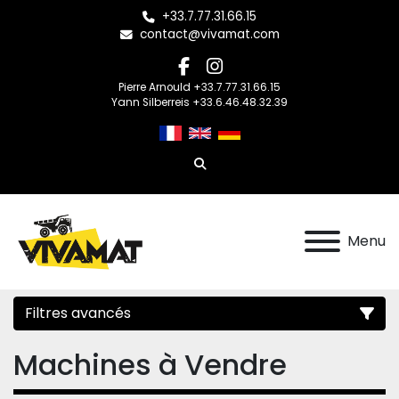
+33.7.77.31.66.15
contact@vivamat.com
facebook
instagram
Pierre Arnould +33.7.77.31.66.15
Yann Silberreis +33.6.46.48.32.39
Rechercher
Menu
Filtres avancés
Machines à Vendre
Catégorie