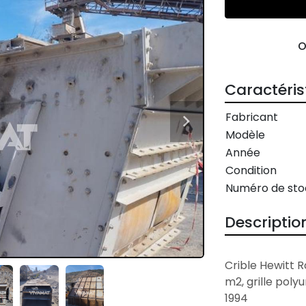
Caractéris
Fabricant
Modèle
Année
Condition
Numéro de sto
Descriptio
Crible Hewitt Ro
m2, grille poly
1994
