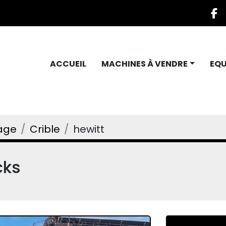
f
ACCUEIL
MACHINES À VENDRE
EQ
age
Crible
hewitt
cks