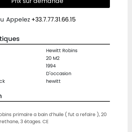
Prix sur demande
ou
Appelez
+33.7.77.31.66.15
tiques
Hewitt Robins
20 M2
1994
D'occasion
ck
hewitt
n
bins primaire a bain d’huile ( fut a refaire ), 20 
urethane, 3 étages. CE
