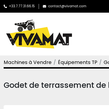
+33.7.77.31.66.15
contact@vivamat.com
Machines à Vendre
Équipements TP
G
Godet de terrassement d