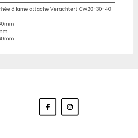
chée à lame attache Verachtert CW20-30-40 
 60mm
0mm
 560mm
facebook
instagram