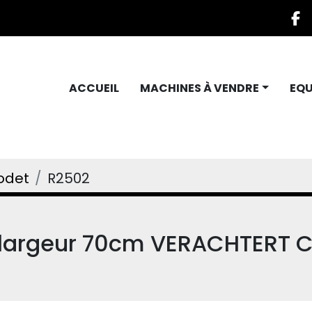
f
ACCUEIL
MACHINES À VENDRE
EQ
odet
R2502
e largeur 70cm VERACHTERT