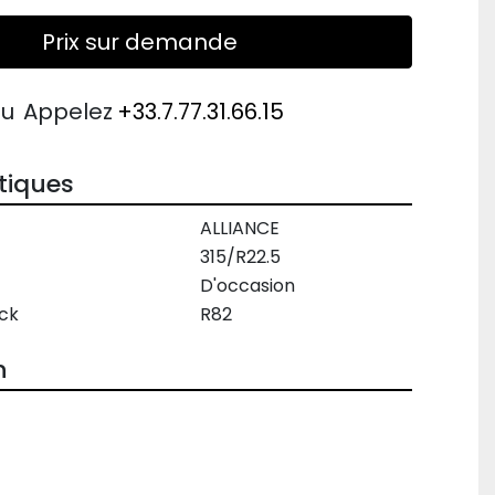
Prix sur demande
ou
Appelez
+33.7.77.31.66.15
tiques
ALLIANCE
315/R22.5
D'occasion
ck
R82
n