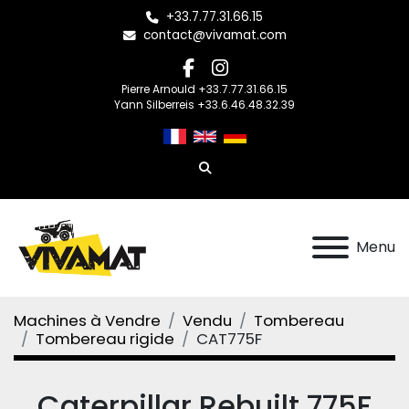
+33.7.77.31.66.15
contact@vivamat.com
facebook
instagram
Pierre Arnould +33.7.77.31.66.15
Yann Silberreis +33.6.46.48.32.39
Rechercher
Menu
Machines à Vendre
Vendu
Tombereau
Tombereau rigide
CAT775F
Caterpillar Rebuilt 775F