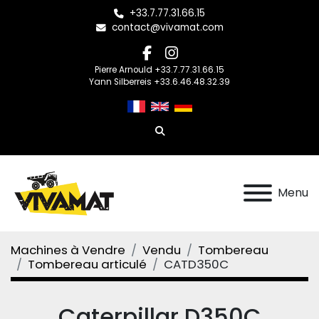
+33.7.77.31.66.15
contact@vivamat.com
facebook
instagram
Pierre Arnould +33.7.77.31.66.15
Yann Silberreis +33.6.46.48.32.39
Rechercher
Menu
Machines à Vendre
Vendu
Tombereau
Tombereau articulé
CATD350C
Caterpillar D350C