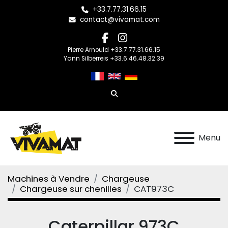
+33.7.77.31.66.15
contact@vivamat.com
facebook
instagram
Pierre Arnould +33.7.77.31.66.15
Yann Silberreis +33.6.46.48.32.39
Rechercher
Menu
Machines à Vendre
Chargeuse
Chargeuse sur chenilles
CAT973C
Caterpillar 973C