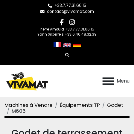
+33.7.77.31.66.15
contact@vivamat.com
facebook
instagram
Pierre Arnould +33.7.77.31.66.15
Yann Silberreis +33.6.46.48.32.39
Rechercher
Menu
Machines à Vendre
Équipements TP
Godet
M606
Godet de terrassement