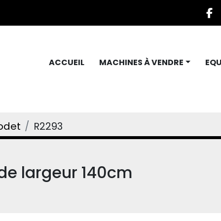
f
ACCUEIL
MACHINES À VENDRE
EQ
odet
R2293
de largeur 140cm