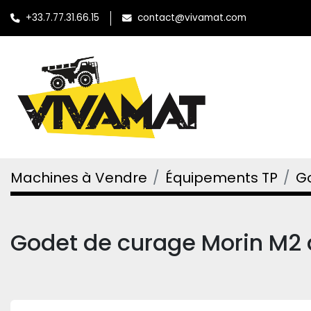
+33.7.77.31.66.15
contact@vivamat.com
Machines à Vendre
Équipements TP
G
Godet de curage Morin M2 