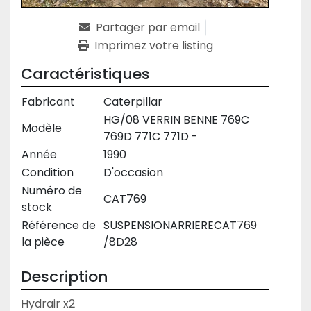
Partager par email
Imprimez votre listing
Caractéristiques
Fabricant
Caterpillar
HG/08 VERRIN BENNE 769C
Modèle
769D 771C 771D -
Année
1990
Condition
D'occasion
Numéro de
CAT769
stock
Référence de
SUSPENSIONARRIERECAT769
la pièce
/8D28
Description
Hydrair x2
