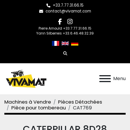
+33.7.77.31.66.15
contact@vivamat.com
facebook
instagram
Pierre Arnould +33.7.77.31.66.15
Yann Silberreis +33.6.46.48.32.39
Rechercher
Menu
Machines à Vendre
Pièces Détachées
Pièce pour tombereau
CAT769
CATERPILLAR 8D28