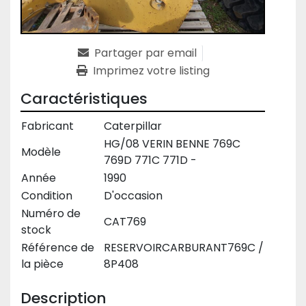
Partager par email
Imprimez votre listing
Caractéristiques
Fabricant
Caterpillar
HG/08 VERIN BENNE 769C
Modèle
769D 771C 771D -
Année
1990
Condition
D'occasion
Numéro de
CAT769
stock
Référence de
RESERVOIRCARBURANT769C /
la pièce
8P408
Description