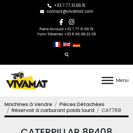
+33.7.77.31.66.15
contact@vivamat.com
facebook
instagram
Pierre Arnould +33.7.77.31.66.15
Yann Silberreis +33.6.46.48.32.39
Rechercher
Menu
Machines à Vendre
Pièces Détachées
Réservoir à carburant poids lourd
CAT769
CATERPILLAR 8P408