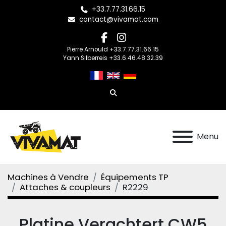
+33.7.77.31.66.15
contact@vivamat.com
facebook
instagram
Pierre Arnould +33.7.77.31.66.15
Yann Silberreis +33.6.46.48.32.39
Rechercher
Menu
Machines à Vendre
Équipements TP
Attaches & coupleurs
R2229
Platine Verachtert CW5