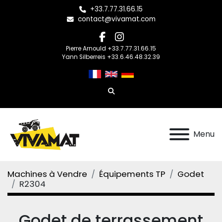
+33.7.77.31.66.15
contact@vivamat.com
facebook
instagram
Pierre Arnould +33.7.77.31.66.15
Yann Silberreis +33.6.46.48.32.39
Rechercher
Menu
Machines à Vendre
Équipements TP
Godet
R2304
Godet de terrassement