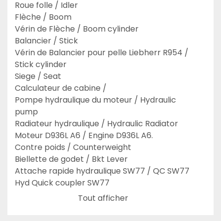
Roue folle / Idler

Flèche / Boom

Vérin de Flèche / Boom cylinder

Balancier / Stick

Vérin de Balancier pour pelle Liebherr R954 /  
Stick cylinder

Siege / Seat

Calculateur de cabine /

Pompe hydraulique du moteur / Hydraulic 
pump

Radiateur hydraulique / Hydraulic Radiator

Moteur D936L A6 / Engine D936L A6.

Contre poids / Counterweight

Biellette de godet / Bkt Lever

Attache rapide hydraulique SW77 / QC SW77  
Hyd Quick coupler SW77

Godet de 158cm / Bucket 158cm

Tout afficher
Godet de 175cm / Bucket 175cm