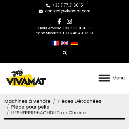
+33.7.77.31.66.15
contact@vivamat.com
facebook
instagram
Pierre Arnould +33.7.77.31.66.15
Yann Silberreis +33.6.46.48.32.39
Rechercher
Menu
Machines à Vendre
Pièces Détachées
Pièce pour pelle
LIEBHERRR954CHDLITrainChaine