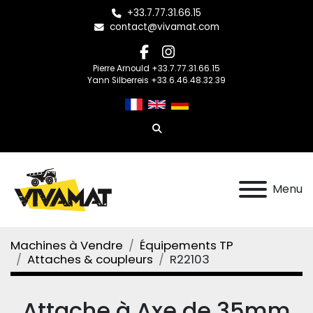
+33.7.77.31.66.15
contact@vivamat.com
facebook
instagram
Pierre Arnould +33.7.77.31.66.15
Yann Silberreis +33.6.46.48.32.39
Rechercher
Menu
Machines à Vendre
Équipements TP
Attaches & coupleurs
R22103
Attache à Axe de 35mm