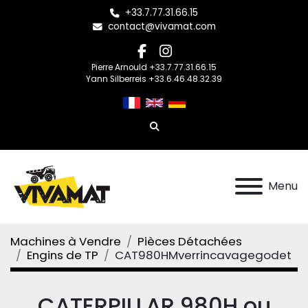
+33.7.77.31.66.15
contact@vivamat.com
facebook
instagram
Pierre Arnould +33.7.77.31.66.15
Yann Silberreis +33.6.46.48.32.39
Rechercher
Menu
Machines à Vendre
Pièces Détachées
Engins de TP
CAT980HMverrincavagegodet
CATERPILLAR 980H ou