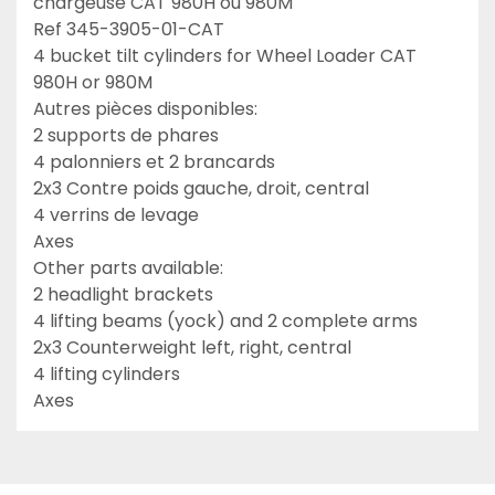
chargeuse CAT 980H ou 980M

Ref 345-3905-01-CAT

4 bucket tilt cylinders for Wheel Loader CAT 
980H or 980M

Autres pièces disponibles:

2 supports de phares

4 palonniers et 2 brancards

2x3 Contre poids gauche, droit, central

4 verrins de levage

Axes

Other parts available:

2 headlight brackets

4 lifting beams (yock) and 2 complete arms

2x3 Counterweight left, right, central

4 lifting cylinders

Axes