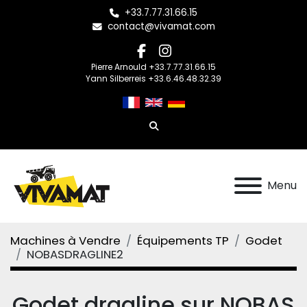
+33.7.77.31.66.15
contact@vivamat.com
facebook
instagram
Pierre Arnould +33.7.77.31.66.15
Yann Silberreis +33.6.46.48.32.39
Rechercher
Menu
Machines à Vendre
Équipements TP
Godet
NOBASDRAGLINE2
Godet dragline sur NOBAS