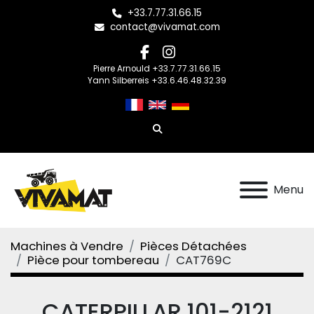
+33.7.77.31.66.15
contact@vivamat.com
facebook
instagram
Pierre Arnould +33.7.77.31.66.15
Yann Silberreis +33.6.46.48.32.39
Rechercher
Menu
Machines à Vendre
Pièces Détachées
Pièce pour tombereau
CAT769C
CATERPILLAR 101-2121