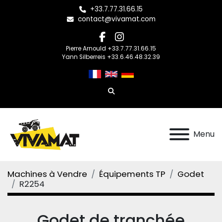
+33.7.77.31.66.15
contact@vivamat.com
facebook
instagram
Pierre Arnould +33.7.77.31.66.15
Yann Silberreis +33.6.46.48.32.39
Rechercher
Menu
Machines à Vendre
Équipements TP
Godet
R2254
Godet de tranchée