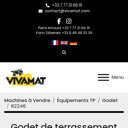
+33.7.77.31.66.15
contact@vivamat.com
facebook
instagram
Pierre Arnould +33.7.77.31.66.15
Yann Silberreis +33.6.46.48.32.39
Rechercher
Menu
Machines à Vendre
Équipements TP
Godet
R2246
Godet de terrassement