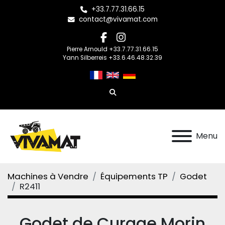
+33.7.77.31.66.15
contact@vivamat.com
facebook
instagram
Pierre Arnould +33.7.77.31.66.15
Yann Silberreis +33.6.46.48.32.39
Rechercher
Menu
Machines à Vendre
Équipements TP
Godet
R2411
Godet de Curage Morin