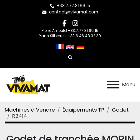
+33.7.77.31.66.15
contact@vivamat.com
facebook
instagram
Pierre Arnould +33.7.77.31.66.15
Yann Silberreis +33.6.46.48.32.39
Rechercher
Menu
Machines à Vendre
Équipements TP
Godet
R2414
Godet de tranchée MORIN