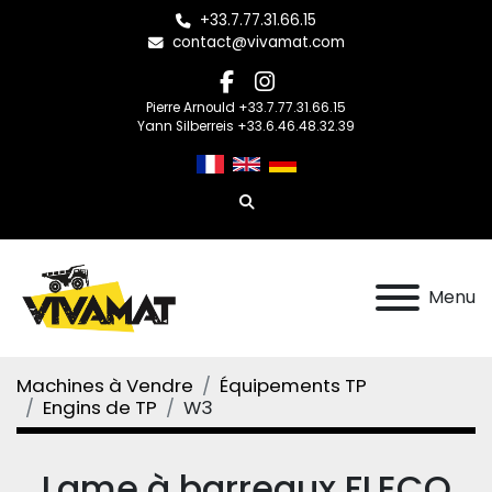
+33.7.77.31.66.15
contact@vivamat.com
facebook
instagram
Pierre Arnould +33.7.77.31.66.15
Yann Silberreis +33.6.46.48.32.39
Rechercher
Menu
Machines à Vendre
Équipements TP
Engins de TP
W3
Lame à barreaux FLECO