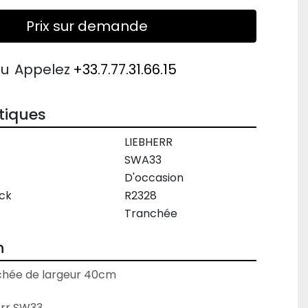
Prix sur demande
ou
Appelez
+33.7.77.31.66.15
tiques
LIEBHERR
SWA33
D'occasion
ck
R2328
Tranchée
n
hée de largeur 40cm

rr SW33
