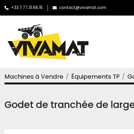
+33.7.77.31.66.15
contact@vivamat.com
Machines à Vendre
Équipements TP
G
Godet de tranchée de large