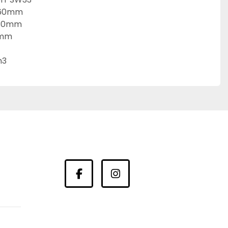
60mm

330mm

mm

m3
facebook
instagram