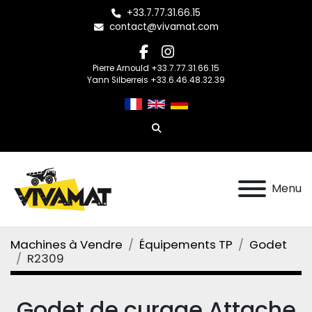
+33.7.77.31.66.15
contact@vivamat.com
facebook
instagram
Pierre Arnould +33.7.77.31.66.15
Yann Silberreis +33.6.46.48.32.39
Rechercher
Menu
Machines à Vendre
Équipements TP
Godet
R2309
Godet de curage Attache