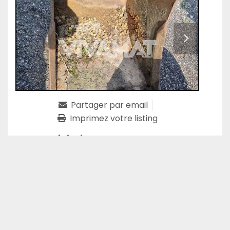
Partager par email
Imprimez votre listing
Caractéristiques
Fabricant
LEHNHOFF
Modèle
MS08
Condition
D'occasion
Numéro de stock
M2201
Godet
Terrassement