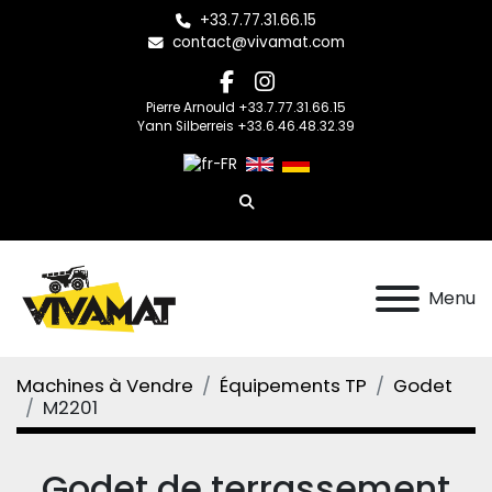
+33.7.77.31.66.15
contact@vivamat.com
facebook
instagram
Pierre Arnould +33.7.77.31.66.15
Yann Silberreis +33.6.46.48.32.39
Rechercher
Menu
Machines à Vendre
Équipements TP
Godet
M2201
Godet de terrassement