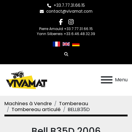
+33.7.77.31.66.15
contact@vivamat.com
facebook
instagram
Pierre Arnould +33.7.77.31.66.15
Yann Silberreis +33.6.46.48.32.39
Rechercher
Menu
Machines à Vendre
Tombereau
Tombereau articulé
BELLB35D
Bell B35D 2006