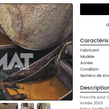
Caractéris
Fabricant
Modèle
Année
Condition
Numéro de sto
Descriptio
Fourche pour 
Année 2003
Entre Oreille 